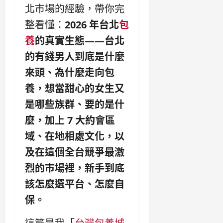
北市場的經驗，帶你完
整看懂：
2026 年台北
包
養
的真實生態——台北
的有錢男人到底是什麼
來頭、為什麼走向包
養，想當甜心的女生又
是哪些族群、要的是什
麼，加上 7 大約會區
域、在地相處文化，以
及在這個全台競爭最激
烈的市場裡，新手到底
該怎麼選平台、怎麼自
保。