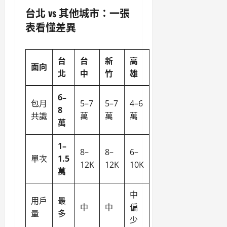
台北 vs 其他城市：一張
表看懂差異
台
台
新
高
面向
北
中
竹
雄
6–
包月
5–7
5–7
4–6
8
共識
萬
萬
萬
萬
1–
8–
8–
6–
單次
1.5
12K
12K
10K
萬
中
用戶
最
中
中
偏
量
多
少