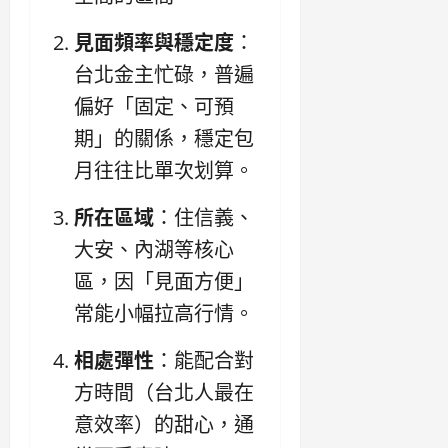
見面頻率與穩定度
：
台北金主忙碌，普遍
偏好「固定、可預
期」的關係，穩定包
月往往比單次划算。
所在區域
：住信義、
大安、內湖等核心
區，因「見面方便」
常能小幅拉高行情。
相處彈性
：能配合對
方時間（台北人最在
意效率）的甜心，通