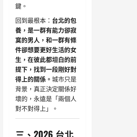
鍵。
回到最根本：
台北的包
養，是一群有能力卻寂
寞的男人，和一群有條
件卻想要更好生活的女
生，在彼此都坦白的前
提下，找到一段剛好對
得上的關係。
城市只是
背景，真正決定關係好
壞的，永遠是「兩個人
對不對得上」。
三、2026 台北