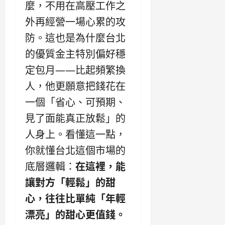
麼，不用在高壓工作之
外再經營一場心累的攻
防。這也是為什麼台北
的優質金主特別偏好穩
定包月——比起頻繁換
人，他更願意把錢花在
一個「省心、可預期、
見了面能真正放鬆」的
人身上。看懂這一點，
你就懂台北這個市場的
底層邏輯：
在這裡，能
讓對方「輕鬆」的甜
心，往往比單純「年輕
漂亮」的甜心更值錢。