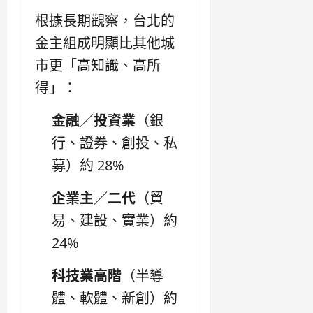
根據長期觀察，台北的
金主組成明顯比其他城
市更「高知識、高所
得」：
金融／投資業
（銀
行、證券、創投、私
募）約 28%
企業主／二代
（貿
易、建設、實業）約
24%
科技業高階
（半導
體、軟體、新創）約