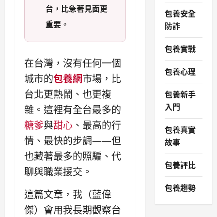
台，比急著見面更
包養安全
重要
。
防詐
包養實戰
在台灣，沒有任何一個
包養心理
城市的
包養網
市場，比
台北更熱鬧、也更複
包養新手
入門
雜。這裡有全台最多的
糖爹
與
甜心
、最高的行
包養真實
情、最快的步調——但
故事
也藏著最多的照騙、代
包養評比
聊與職業援交。
包養趨勢
這篇文章，我（藍偉
傑）會用我長期觀察台