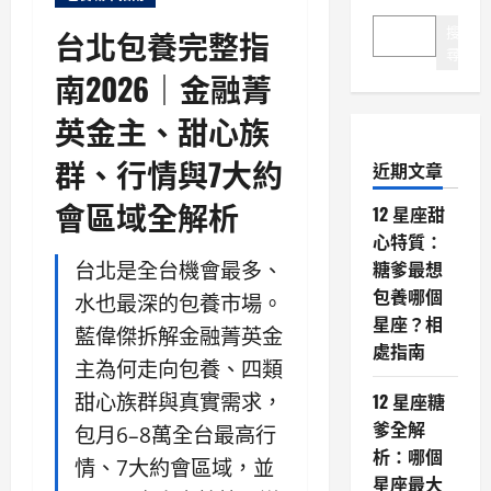
搜
台北包養完整指
尋
南2026｜金融菁
英金主、甜心族
群、行情與7大約
近期文章
會區域全解析
12 星座甜
心特質：
糖爹最想
台北是全台機會最多、
包養哪個
水也最深的包養市場。
星座？相
藍偉傑拆解金融菁英金
處指南
主為何走向包養、四類
甜心族群與真實需求，
12 星座糖
爹全解
包月6–8萬全台最高行
析：哪個
情、7大約會區域，並
星座最大