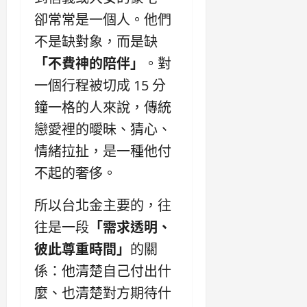
卻常常是一個人。他們
不是缺對象，而是缺
「不費神的陪伴」
。對
一個行程被切成 15 分
鐘一格的人來說，傳統
戀愛裡的曖昧、猜心、
情緒拉扯，是一種他付
不起的奢侈。
所以台北金主要的，往
往是一段
「需求透明、
彼此尊重時間」
的關
係：他清楚自己付出什
麼、也清楚對方期待什