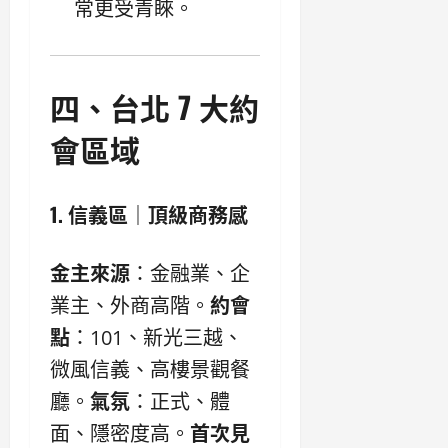
常更受青睞。
四、台北 7 大約
會區域
1. 信義區｜頂級商務感
金主來源
：金融業、企
業主、外商高階。
約會
點
：101、新光三越、
微風信義、高樓景觀餐
廳。
氣氛
：正式、體
面、隱密度高。
首次見