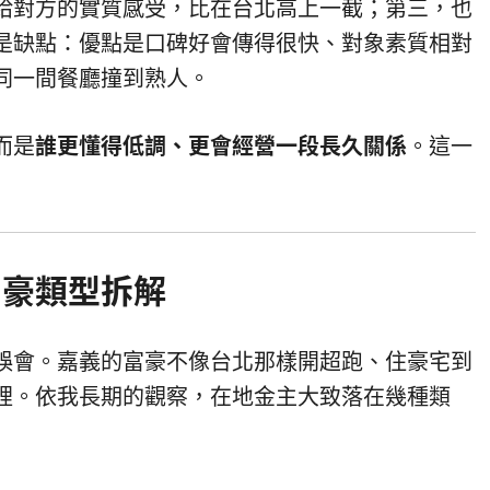
給對方的實質感受，比在台北高上一截；第三，也
是缺點：優點是口碑好會傳得很快、對象素質相對
同一間餐廳撞到熟人。
而是
誰更懂得低調、更會經營一段長久關係
。這一
富豪類型拆解
誤會。嘉義的富豪不像台北那樣開超跑、住豪宅到
裡。依我長期的觀察，在地金主大致落在幾種類