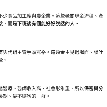
不少食品加工廠與農企業。這些老闆現金流穩、產
激，而是
下班後有個能好好說話的人
。
商與代銷主管手頭寬裕。這類金主見過場面、談吐
些。
地醫療。醫師收入高、社會形象重，所以
保密與分
長期、最不囉嗦的一群。