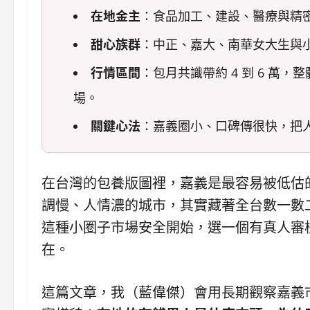
在地金主
：食品加工、建設、醫療與精
甜心族群
：中正、嘉大、南華女大生與小
行情區間
：包月共識帶約 4 到 6 萬
場。
關鍵心法
：嘉義圈小、口碑傳很快，把
在台灣的包養版圖裡，嘉義是最容易被低估
調慢、人情濃的城市，其實藏著全台數一數
這種小圈子市場安全開始，選一個有真人審
在。
這篇文章，我（藍偉傑）會用長期觀察嘉義市