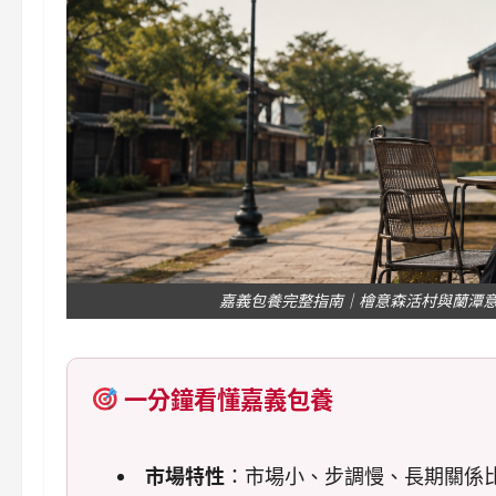
嘉義包養完整指南｜檜意森活村與蘭潭
一分鐘看懂嘉義包養
市場特性
：市場小、步調慢、長期關係比