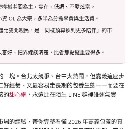
密機械老闆為主，實在、低調、不愛炫富。
資 OL 為大宗，多半為分擔學費與生活費。
，整體比雙北親民，是「同樣預算換到更多陪伴」的市
人審好、把界線談清楚，比省那點錢重要得多。
的一塊。台北太競爭、台中太熱鬧，但嘉義這座步
二好經營、又最容易走長期的包養生態——而要在
核的
甜心網
，永遠比在陌生 LINE 群裡碰運氣實
場的經驗，帶你完整看懂 2026 年嘉義包養的真