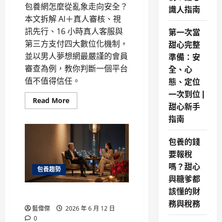
包養網怎麼從亂象走向安全？
識人指南
本文拆解 AI＋真人審核、視
第一次當
訊先行、16 小時真人客服與
甜心完整
第三方支付四大數位化機制，
準備：安
並以男人夢想網最嚴謹的會員
全、心
審查為例，教你判斷一個平台
態、定位
值不值得信任。
一次到位 |
Read
Read More
甜心新手
more
about
指南
包
養
網
包養的錢
如
何
要報稅
變
得
嗎？甜心
更
包養趨勢
安
與糖爹都
全
該懂的財
可
為什麼包養越來越普遍?
信？
務與稅務
AI
藍偉傑
2026 年 6 月 12 日
審
核、
0