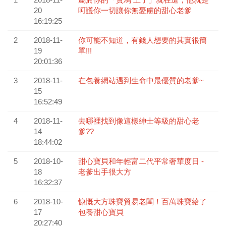
20
呵護你一切​讓你無憂慮​的甜心老爹
16:19:25
2
2018-11-
你可能不知道，有錢人想要的其實很簡
19
單!!!
20:01:36
3
2018-11-
在包養網站遇到生命中最優質的老爹~
15
16:52:49
4
2018-11-
去哪裡找到像這樣紳士等級的甜心老
14
爹??
18:44:02
5
2018-10-
甜心寶貝和年輕富二代平常奢華度日 -
18
老爹出手很大方
16:32:37
6
2018-10-
慷慨大方珠寶貿易老闆！百萬珠寶給了
17
包養甜心寶貝
20:27:40