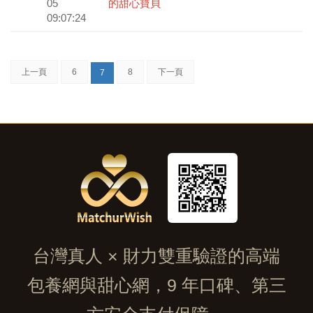
05
的甜心寶貝
09:07:24
上一頁
6
8
下一頁
7
台灣真人 × 財力雙重驗證的高端
包養網與甜心網，9 年口碑、第三