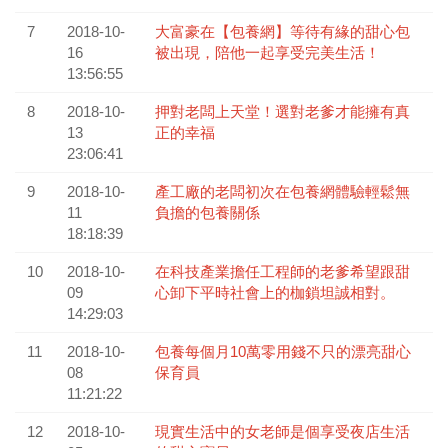
7
2018-10-
大富豪在【包養網】等待有緣的甜心包
16
被出現，陪他一起享受完美生活！
13:56:55
8
2018-10-
押對老闆上天堂！選對老爹才能擁有真
13
正的幸福
23:06:41
9
2018-10-
產工廠的老闆初次在包養網體驗輕鬆無
11
負擔的包養關係
18:18:39
10
2018-10-
在科技產業擔任工程師的老爹希望跟甜
09
心卸下平時社會上的枷鎖坦誠相對。
14:29:03
11
2018-10-
包養每個月10萬零用錢不只的漂亮甜心
08
保育員
11:21:22
12
2018-10-
現實生活中的女老師是個享受夜店生活