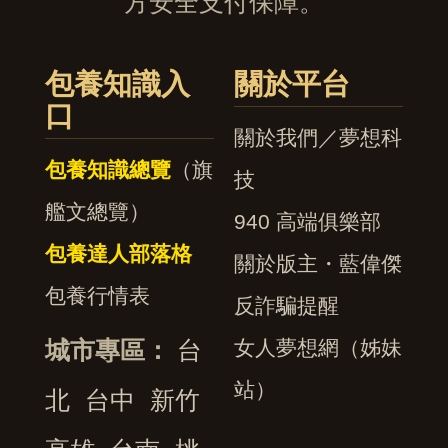
方安全支付保障。
包養知識入
關於平台
口
關於我們／夢想科
包養知識總覽
（旗
技
艦文總覽）
940 高端俱樂部
包養達人部落格
關於版主・藍偉傑
包養行情表
反詐騙提醒
城市專區：
台
女人夢想網（姊妹
站）
北
台中
新竹