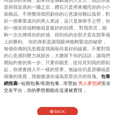
呵護你的契機；如果你是個驕傲的大女人，我想你會
是與我並肩的一國之后，鑽石只是用來襯托你的小小
裝飾品。不用覺得我照顧你的心意讓你難以負荷，對
於一個事業成功的男人來說，這只是個舉手之勞，你
的一個笑容或輕吻就是最好的回禮。 對我而言，能
夠一次次搏得你的好感、得到你的全部才是在競爭場
上的勝利。 你的身影是讓我眼神能夠緊追的秘密，
每個你傳的訊息都是我推敲你喜好的線索。不要對我
的心意感到壓力就卻步，大膽留下你的話語，讓我們
開始約會的第一步。只要你願意，從你見到我的那刻
起，你便會踏入不一樣的世界。無論你仍是原礦或是
璀璨的珠寶，我都會讓你成為眾星供月的玫瑰
。
包養
網推薦
─
短期包養/長期包養...等譬如
男人夢想網
安全
交友平台，你的夢想都能在這邊被實現，
BACK