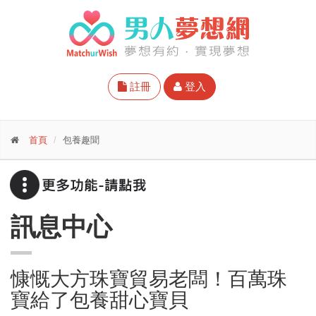
註冊
登入
首頁
包養趣聞
訊息中心
慷慨大方珠寶貿易老闆！百萬珠
寶給了包養甜心寶貝