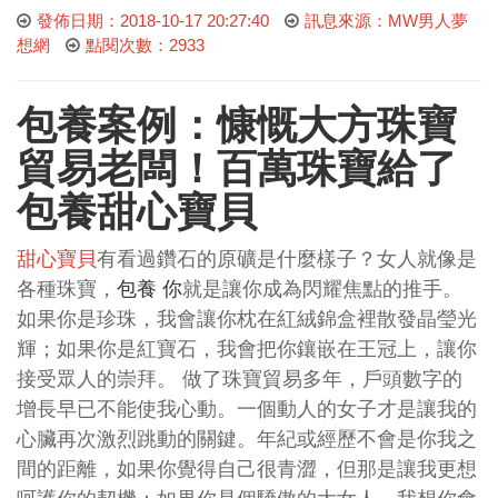
發佈日期：2018-10-17 20:27:40
訊息來源：MW男人夢
想網
點閱次數：2933
包養案例：慷慨大方珠寶
貿易
老闆
！百萬珠寶給了
包養
甜心寶貝
甜心寶貝
有看過鑽石的原礦是什麼樣子？女人就像是
各種珠寶，
包養
你
就是讓你成為閃耀焦點的推手。
如果你是珍珠，我會讓你枕在紅絨錦盒裡散發晶瑩光
輝；如果你是紅寶石，我會把你鑲嵌在王冠上，讓你
接受眾人的崇拜。 做了珠寶貿易多年，戶頭數字的
增長早已不能使我心動。一個動人的女子才是讓我的
心臟再次激烈跳動的關鍵。年紀或經歷不會是你我之
間的距離，如果你覺得自己很青澀，但那是讓我更想