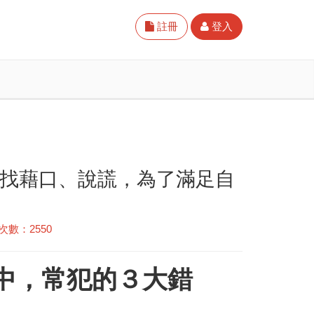
註冊
登入
愛找藉口、說謊，為了滿足自
次數：2550
中，常犯的３大錯