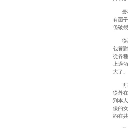
最
有面
係破
從
包養
從各
上過
大了
再
從外
到本
優的
約在