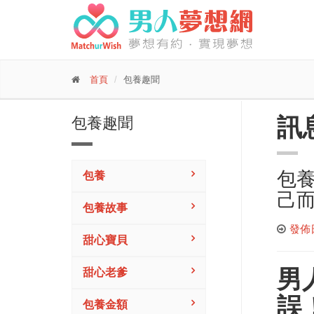
首頁
包養趣聞
訊
包養趣聞
包養
包養
己
包養故事
發佈日期
甜心寶貝
男
甜心老爹
誤
包養金額