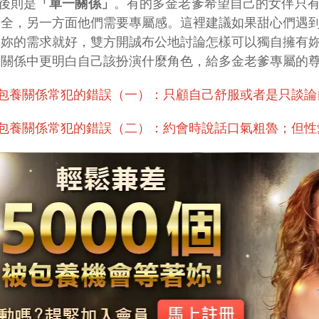
後則是
「單一關係」
。有的多金老爹希望自己的女伴只
安全，另一方面他們需要專屬感。這裡建議如果甜心們遇
講妳的需求就好，雙方開誠布公地討論怎樣可以獨自擁有
養關係中更明白自己該扮演什麼角色，給多金老爹專屬的
包養關係常犯的錯誤（一）：只顧自己舒服或者是只談論
包養關係常犯的錯誤（二）：約會時說話口氣粗魯；但性