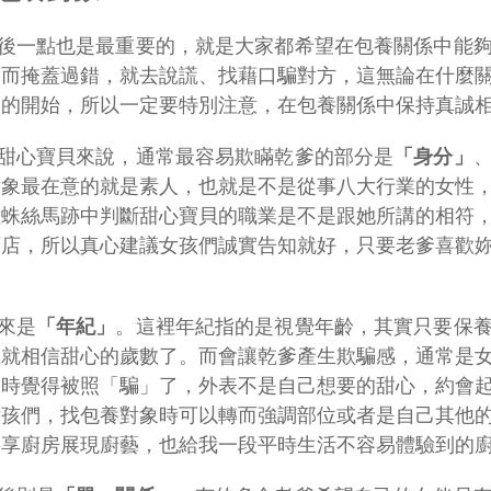
後一點也是最重要的，就是大家都希望在包養關係中能
子而掩蓋過錯，就去說謊、找藉口騙對方，這無論在什麼
裂的開始，所以一定要特別注意，在包養關係中保持真誠
甜心寶貝來說，通常最容易欺瞞乾爹的部分是
「
身分
」
對象最在意的就是素人，也就是不是從事八大行業的女性
種蛛絲馬跡中判斷甜心寶貝的職業是不是跟她所講的相符
酒店，所以真心建議女孩們誠實告知就好，只要老爹喜歡
。
來是
「年紀」
。這裡年紀指的是視覺年齡，其實只要保
在就相信甜心的歲數了。而會讓乾爹產生欺騙感，通常是
人時覺得被照「騙」了，外表不是自己想要的甜心，約會
女孩們，找包養對象時可以轉而強調部位或者是自己其他
共享廚房展現廚藝，也給我一段平時生活不容易體驗到的