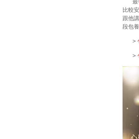
最
比較
跟他
段包
>
>