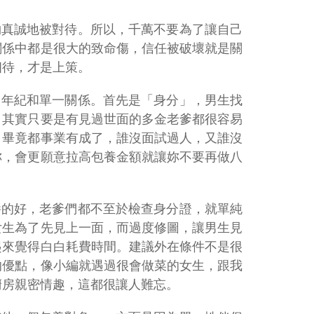
夠真誠地被對待。所以，千萬不要為了讓自己
關係中都是很大的致命傷，信任被破壞就是關
相待，才是上策。
、年紀和單一關係。首先是「身分」，男生找
，其實只要是有見過世面的多金老爹都很容易
，畢竟都事業有成了，誰沒面試過人，又誰沒
妳，會更願意拉高包養金額就讓妳不要再做八
養的好，老爹們都不至於檢查身分證，就單純
女生為了先見上一面，而過度修圖，讓男生見
起來覺得白白耗費時間。建議外在條件不是很
的優點，像小編就遇過很會做菜的女生，跟我
廚房親密情趣，這都很讓人難忘。