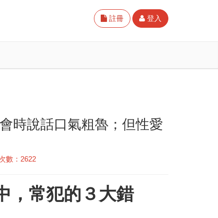
註冊
登入
約會時說話口氣粗魯；但性愛
次數：2622
會中，常犯的３大錯