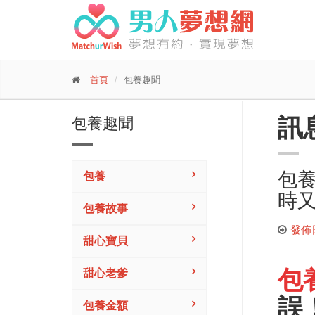
首頁
包養趣聞
訊
包養趣聞
包養
包養
時
包養故事
發佈日期
甜心寶貝
包
甜心老爹
誤
包養金額