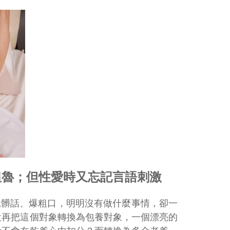
粗魯；但性愛時又忘記言語刺激
說髒話、爆粗口，明明沒有做什麼事情，卻一
設再把這個對象轉換為包養對象，一個漂亮的