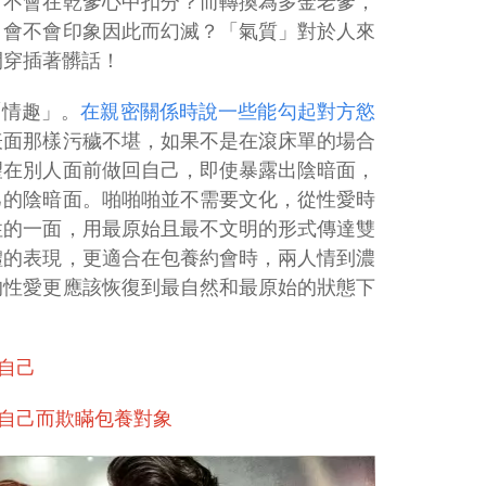
會不會在乾爹心中扣分？而轉換為多金老爹，
，會不會印象因此而幻滅？「氣質」對於人來
間穿插著髒話！
「情趣」。
在親密關係時說一些能勾起對方慾
表面那樣污穢不堪，如果不是在滾床單的場合
望在別人面前做回自己，即使暴露出陰暗面，
己的陰暗面。啪啪啪並不需要文化，從性愛時
性的一面，用最原始且最不文明的形式傳達雙
體的表現，更適合在包養約會時，兩人情到濃
的性愛更應該恢復到最自然和最原始的狀態下
自己
自己而欺瞞包養對象