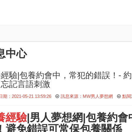
息中心
經驗|包養約會中，常犯的錯誤！- 
又忘記言語刺激
：2021-05-21 13:59:26
訊息來源：MW男人夢想網
點閱
養經驗
|
男人夢想網
|包養約
！避免錯誤可常保包養關係