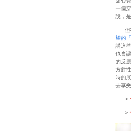
甜心
一個
說，
但
望的
講這
也會
的反
方對
時的
去享
>
>