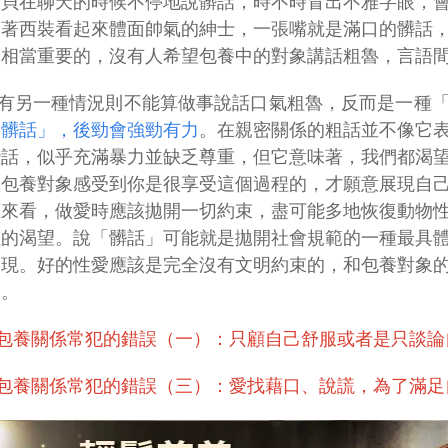
寶貝在聊天的時候不停地說髒話，時不時冒出不雅字眼，
穿著西裝看起來體面帥氣的紳士，一張嘴就是滿口的髒話
是相當重要的，沒有人希望包養中的對象講話粗魯，言語
有另一種情況則不能算做事說話口氣粗魯，反而是一種
「髒話」，後勁會強勁有力
。在親密關係的粗話並不像它
些話，似乎充滿暴力並缺乏尊重，但它意味著，我們都渴
讓包養對象感受到你是很享受這個過程的，才願意展現自
應來看，做愛時應該拋開一切約束，盡可能多地恢復動物
性的渴望。說「髒話」可能就是拋開社會規範的一種最具
展現。好的性愛應該是完全沒有文明約束的，和包養對象
受。
包養關係常犯的錯誤（一）：只顧自己舒服或者是只談論
包養關係常犯的錯誤（三）：愛找藉口、說謊，為了滿足