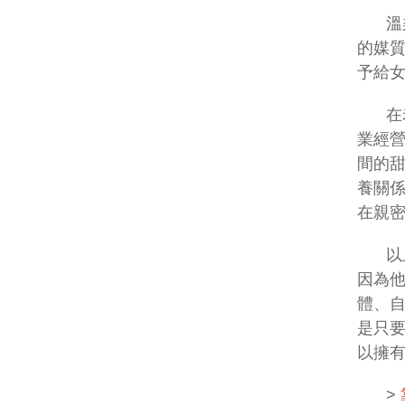
溫
的媒質
予給
在
業經
間的
養關
在親
以
因為
體、
是只
以擁
>