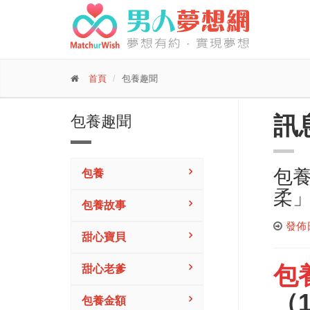
首頁
包養趣聞
訊
包養趣聞
包養
包養
柔
包養故事
發佈日期
甜心寶貝
包
甜心老爹
（
包養金額