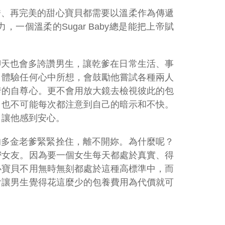
秀、再完美的甜心寶貝都需要以溫柔作為傳遞
個溫柔的Sugar Baby總是能把上帝賦
聊天也會多誇讚男生，讓乾爹在日常生活、事
，體驗任何心中所想，會鼓勵他嘗試各種兩人
爹的自尊心。更不會用放大鏡去檢視彼此的包
，也不可能每次都注意到自己的暗示和不快。
，讓他感到安心。
的多金老爹緊緊拴住，離不開妳。為什麼呢？
密女友。因為要一個女生每天都處於真實、得
心寶貝不用無時無刻都處於這種高標準中，而
會讓男生覺得花這麼少的包養費用為代價就可