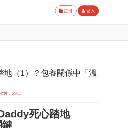
註冊
登入
死心踏地（1）？包養關係中「溫
次數：2911
 Daddy死心踏地
關鍵