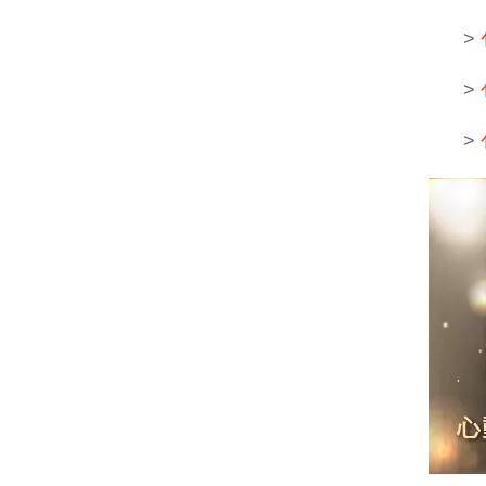
>
>
>