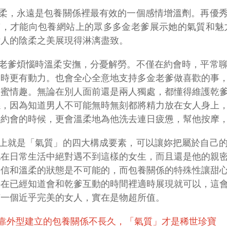
柔，永遠是包養關係裡最有效的一個感情增溫劑。再優
，才能向包養網站上的眾多多金老爹展示她的氣質和魅力，一
女人的陰柔之美展現得淋漓盡致。
老爹煩惱時溫柔安撫，分憂解勞。不僅在約會時，平常
營時更有動力。也會全心全意地支持多金老爹做喜歡的事
甜蜜情趣。無論在別人面前還是兩人獨處，都懂得維護乾
係，因為知道男人不可能無時無刻都將精力放在女人身上
密約會的時候，更會溫柔地為他洗去連日疲憊，幫他按摩
上就是「氣質」的四大構成要素，可以讓妳把屬於自己
他在日常生活中絕對遇不到這樣的女生，而且還是他的親
自信和溫柔的狀態是不可能的，而包養關係的特殊性讓甜
要在已經知道會和乾爹互動的時間裡適時展現就可以，這
有一個近乎完美的女人，實在是物超所值。
靠外型建立的包養關係不長久，「氣質」才是稀世珍寶