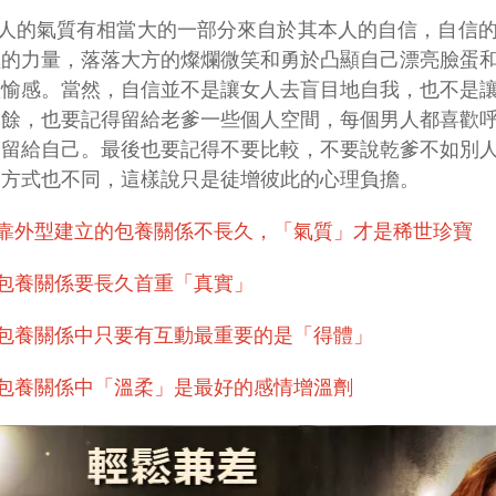
人的氣質有相當大的一部分來自於其本人的自信，自信
極的力量，落落大方的燦爛微笑和勇於凸顯自己漂亮臉蛋
歡愉感。當然，自信並不是讓女人去盲目地自我，也不是
之餘，也要記得留給老爹一些個人空間，每個男人都喜歡
間留給自己。最後也要記得不要比較，不要說乾爹不如別
的方式也不同，這樣說只是徒增彼此的心理負擔。
靠外型建立的包養關係不長久，「氣質」才是稀世珍寶
包養關係要長久首重「真實」
包養關係中只要有互動最重要的是「得體」
包養關係中「溫柔」是最好的感情增溫劑