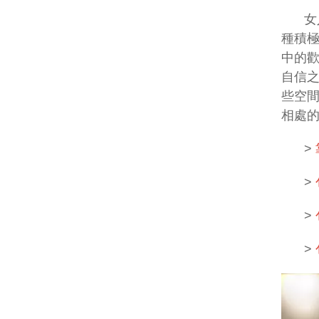
女
種積
中的
自信
些空
相處
>
>
>
>