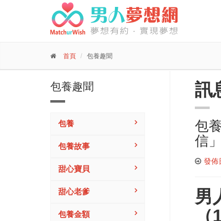
首頁
包養趣聞
訊
包養趣聞
包養
包養
信
包養故事
發佈日期
甜心寶貝
男
甜心老爹
（
包養金額