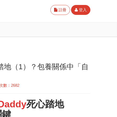
註冊
登入
死心踏地（1）？包養關係中「自
次數：2682
Daddy
死心踏地
關鍵