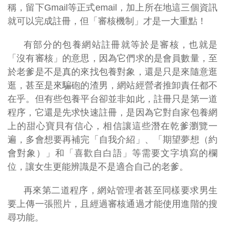
稱，留下Gmail等正式email，加上所在地這三個資訊
就可以完成註冊，但「審核機制」才是一大重點！
有部分的包養網站註冊就等於是審核，也就是
「沒有審核」的意思，因為它們求的是會員數量，至
於老爹是不是真的來找包養對象，還是只是來隨意逛
逛，甚至是來騙砲的渣男，網站經營者推卸責任都不
在乎。但有些包養平台卻並非如此，註冊只是第一道
程序，它還是先求快速註冊，是因為它對自家包養網
上的甜心寶貝有信心，相信讓這些潛在乾爹瀏覽一
遍，多會想要再補完「自我介紹」、「期望夢想（約
會對象）」和「喜歡自白語」等需要文字填寫的欄
位，讓女生更能辨識是不是適合自己的老爹。
再來第二道程序，網站管理者甚至同樣要求男生
要上傳一張照片，且經過審核通過才能使用進階的搜
尋功能。