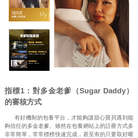
指標
1
：對多金老爹（
Sugar Daddy
）
的審核方式
有好機制的包養平台，才能夠讓甜心寶貝遇到能
夠信任的多金老爹。雖然在包養網站上的註冊方式多
非常簡單，常常標榜快速完成，甚至有的只要取好暱