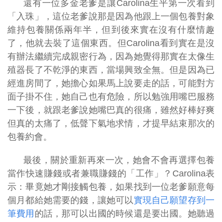
還有一位多金老爹是讓Carolina生平第一次看到
「入珠」，這位老爹說那是因為他跟上一個包養對象
維持包養關係兩年半，但到後來實在沒有什麼情趣
了，他就去裝了這個東西。但Carolina看到實在是沒
有辦法繼續完成親密行為，因為她覺得那實在太像生
殖器長了不乾淨的東西，當場興致全無。但是因為已
經進房間了，她擔心如果馬上說要走的話，可能對方
面子掛不住，她自己也有危險，所以勉強用嘴巴服務
一下後，就跟老爹說她嘴巴真的很痛，雖然好棒好爽
但真的太痛了，低聲下氣地求情，才提早結束那次的
包養約會。
最後，關於重新再來一次，她會不會再選擇包養
當作快速賺錢或者兼職賺錢的「工作」？Carolina表
示：畢竟她才剛接觸包養，如果找到一位老爹願意每
個月都給她需要的錢，讓她可以
實現自己願望存到一
筆費用
的話，那可以出國的時候還是要出國。她聽過