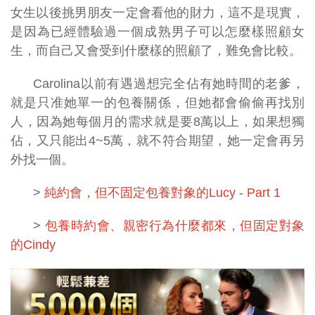
女生以後挑男朋友一定會看他的財力，這不是現實，
是因為已經體驗過一個成熟男子可以怎麼樣照顧女
生，而自己又會受到什麼樣的照顧了，難免會比較。
Carolina以前有遇過想完全佔有她時間的老爹，
就是只准她單一的包養關係，但她都會偷偷再找別
人，因為她每個月的需求就是要8萬以上，如果想獨
佔，又只能出4~5萬，就不符合期望，她一定會再另
外找一個。
>
純約會，但不固定包養對象的Lucy - Part 1
>
包養時約會、親密行為什麼都來，但固定對象
的Cindy