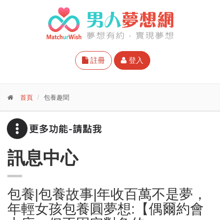
註冊
登入
首頁
包養趣聞
訊息中心
包養|包養故事|年收百萬不是夢，
年輕女孩包養圓夢想:【偶爾約會