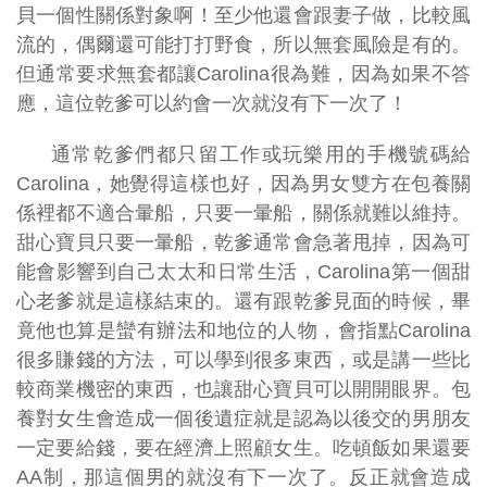
貝一個性關係對象啊！至少他還會跟妻子做，比較風
流的，偶爾還可能打打野食，所以無套風險是有的。
但通常要求無套都讓Carolina很為難，因為如果不答
應，這位乾爹可以約會一次就沒有下一次了！
通常乾爹們都只留工作或玩樂用的手機號碼給
Carolina，她覺得這樣也好，因為男女雙方在包養關
係裡都不適合暈船，只要一暈船，關係就難以維持。
甜心寶貝只要一暈船，乾爹通常會急著甩掉，因為可
能會影響到自己太太和日常生活，Carolina第一個甜
心老爹就是這樣結束的。還有跟乾爹見面的時候，畢
竟他也算是蠻有辦法和地位的人物，會指點Carolina
很多賺錢的方法，可以學到很多東西，或是講一些比
較商業機密的東西，也讓甜心寶貝可以開開眼界。包
養對女生會造成一個後遺症就是認為以後交的男朋友
一定要給錢，要在經濟上照顧女生。吃頓飯如果還要
AA制，那這個男的就沒有下一次了。反正就會造成