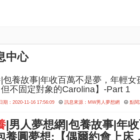
息中心
|包養故事|年收百萬不是夢，年輕女
但不固定對象的Carolina】-Part 1
：2020-11-16 17:56:09
訊息來源：MW男人夢想網
點閱
養
|
男人夢想網
|
包養故事
|年
包養圓夢想:【偶爾約會上床