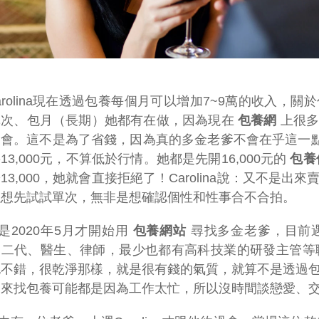
arolina現在透過包養每個月可以增加7~9萬的收入
單次、包月（長期）她都有在做，因為現在
包養網
上很多
會。這不是為了省錢，因為真的多金老爹不會在乎這一點錢，
13,000元，不算低於行情。她都是先開16,000元的
包養
13,000，她就會直接拒絕了！Carolina說：又不
以想先試試單次，無非是想確認個性和性事合不合拍。
是2020年5月才開始用
包養網站
尋找多金老爹，目前
富二代、醫生、律師，最少也都有高科技業的研發主管等
也不錯，很乾淨那樣，就是很有錢的氣質，就算不是透過
，來找包養可能都是因為工作太忙，所以沒時間談戀愛、