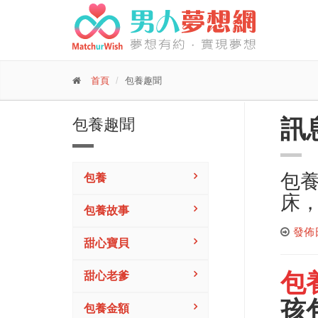
首頁
包養趣聞
訊
包養趣聞
包養
包養
床，
包養故事
發佈日期
甜心寶貝
包
甜心老爹
孩
包養金額