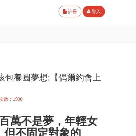
註冊
登入
孩包養圓夢想:【偶爾約會上
次數：1990
收百萬不是夢，年輕女
，但不固定對象的