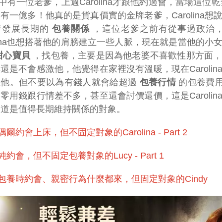
中有一位老爹，上週Carolina才跟他約過會，當場這位
有一億多！他真的是貨真價實的金牌老爹，Carolina
爹發展長期的
包養關係
，這位老爹之前有從事過政治
olina也想搭著他的肩膀建立一些人脈，現在就是當他的
甜心寶貝
，找包養，主要是因為他老婆不喜歡性那方面，
還是不會感激他，他覺得在家裡沒有溫暖，現在Caroli
住他。但不要以為有錢人就會給超過
包養行情
的包養費用
零用錢跟行情差不多，甚至還會討價還價，這是Caroli
知道是值得長期維持關係的對象。
偶爾約會上床，但不固定對象的Carolina - Part 2
純約會，但不固定包養對象的Lucy - Part 1
包養時約會、親密行為什麼都來，但固定對象的Cindy