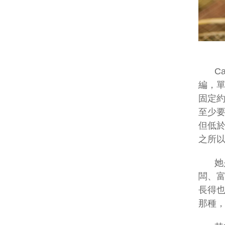
C
編，
固定約
至少要
但低於
之所
她
闆、
長得
那種