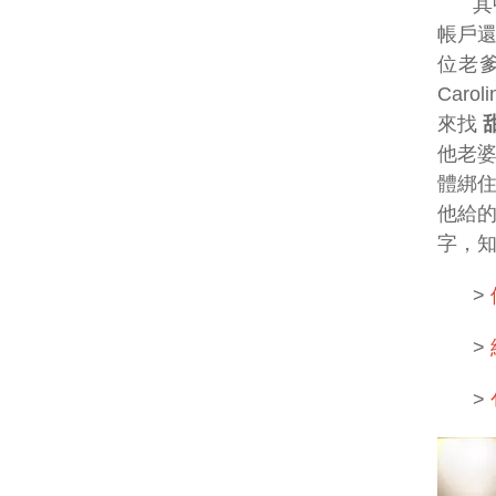
其
帳戶還
位老
Car
來找
他老婆
體綁
他給的
字，
>
>
>