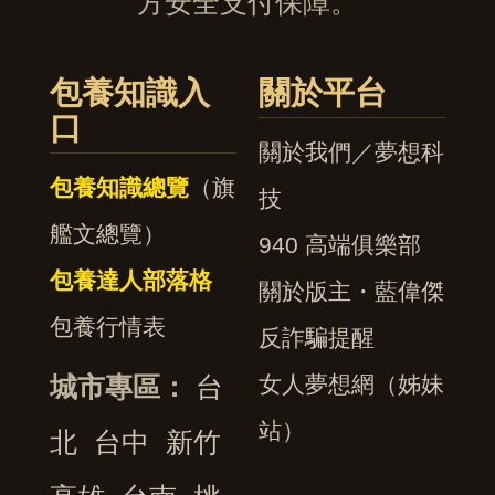
方安全支付保障。
包養知識入
關於平台
口
關於我們／夢想科
包養知識總覽
（旗
技
艦文總覽）
940 高端俱樂部
包養達人部落格
關於版主・藍偉傑
包養行情表
反詐騙提醒
城市專區：
台
女人夢想網（姊妹
站）
北
台中
新竹