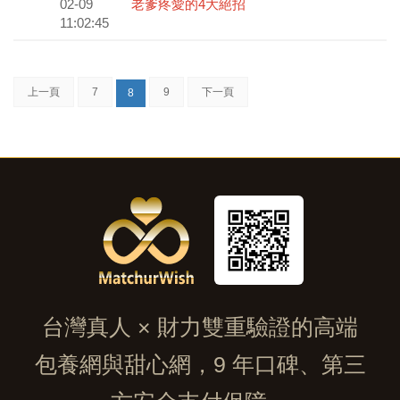
02-09
老爹疼愛的4大絕招
11:02:45
上一頁
7
9
下一頁
8
台灣真人 × 財力雙重驗證的高端
包養網與甜心網，9 年口碑、第三