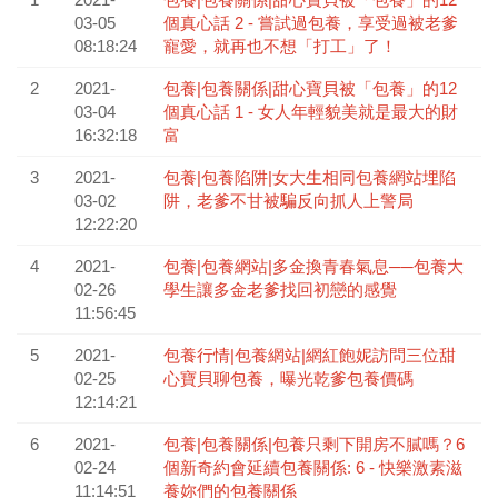
03-05
個真心話 2 - 嘗試過包養，享受過被老爹
08:18:24
寵愛，就再也不想「打工」了！
2
2021-
包養|包養關係|甜心寶貝被「包養」的12
03-04
個真心話 1 - 女人年輕貌美就是最大的財
16:32:18
富
3
2021-
包養|包養陷阱|女大生相同包養網站埋陷
03-02
阱，老爹不甘被騙反向抓人上警局
12:22:20
4
2021-
包養|包養網站|多金換青春氣息──包養大
02-26
學生讓多金老爹找回初戀的感覺
11:56:45
5
2021-
包養行情|包養網站|網紅飽妮訪問三位甜
02-25
心寶貝聊包養，曝光乾爹包養價碼
12:14:21
6
2021-
包養|包養關係|包養只剩下開房不膩嗎？6
02-24
個新奇約會延續包養關係: 6 - 快樂激素滋
11:14:51
養妳們的包養關係