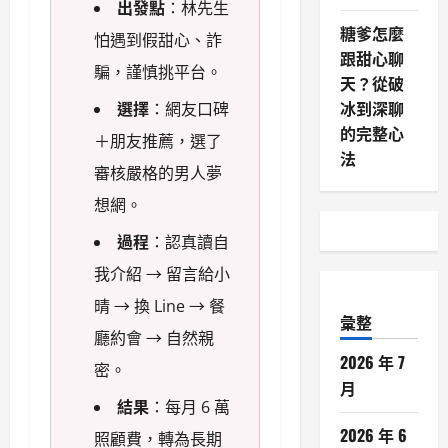
出發點
：林先生
糖爹怎麼
怕遇到假甜心、詐
跟甜心聊
騙，謹慎挑平台。
天？從破
冰到深聊
選擇
：網友口碑
的完整心
＋朋友推薦，選了
法
審核嚴格的男人夢
想網。
過程
：認真讀自
我介紹 → 留言給小
晴 → 換 Line → 餐
彙整
廳約會 → 自然親
2026 年 7
密。
月
結果
：每月 6 萬
2026 年 6
照顧費，轉為長期