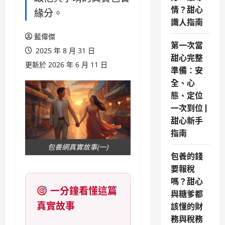
情？甜心
緣分。
識人指南
藍偉傑
第一次當
2025 年 8 月 31 日
甜心完整
更新於 2026 年 6 月 11 日
準備：安
全、心
態、定位
一次到位 |
甜心新手
指南
包養網真實故事(一)
包養的錢
要報稅
嗎？甜心
一分鐘看懂這篇
與糖爹都
真實故事
該懂的財
務與稅務