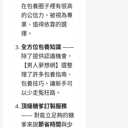
在包養圈子裡有很高
的公信力，被視為專
業、值得依靠的選
擇。
全方位包養知識
——
除了提供認識機會，
【男人夢想網】還整
理了許多包養指南、
包養技巧，讓新手可
以少走冤枉路。
頂級糖爹訂製服務
—— 對能立足夠的糖
爹來說
節省時間
與
少