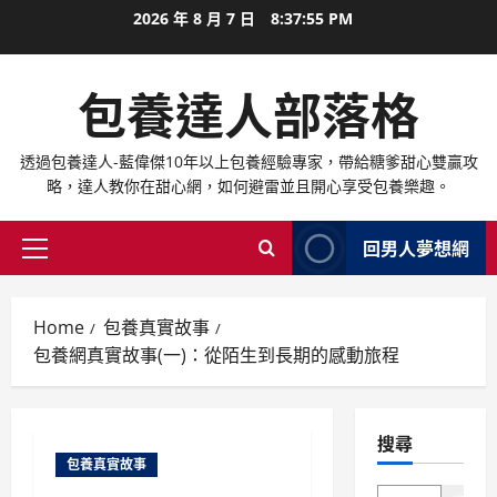
跳
2026 年 8 月 7 日
8:37:56 PM
至
內
包養達人部落格
容
透過包養達人-藍偉傑10年以上包養經驗專家，帶給糖爹甜心雙贏攻
略，達人教你在甜心網，如何避雷並且開心享受包養樂趣。
回男人夢想網
Primary
Menu
Home
包養真實故事
包養網真實故事(一)：從陌生到長期的感動旅程
搜尋
包養真實故事