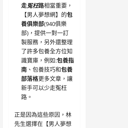
走
冤枉
路
相當重要，
【男人夢想網】的
包
養俱樂部
(940俱樂
部)，提供一對一訂
製服務，另外還整理
了許多包養全方位知
識寶庫，例如:
包養指
南
、包養技巧和
包養
部落格
更多文章，讓
新手可以少走冤枉
路。
正是因為這些原因，林
先生選擇在【男人夢想