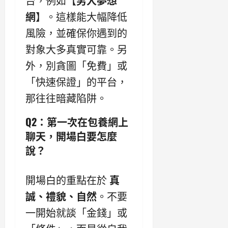
台，例如【
男人夢想
網
】。這樣能大幅降低
風險，並確保你遇到的
對象大多真實可靠。另
外，別貪圖「免費」或
「快速保證」的平台，
那往往暗藏陷阱。
Q2：第一次在包養網上
聊天，開場白要怎麼
說？
開場白的重點在於
真
誠、禮貌、自然
。不要
一開始就談「金錢」或