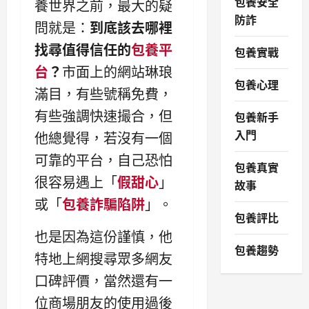
包養安全
養世界之前，最大的疑
防詐
問就是：
到底該去哪裡
找尋值得信任的
包養平
包養實戰
台
？
市面上的網站琳琅
包養心理
滿目，有些號稱免費，
有些強調快速撮合，但
包養新手
入門
他總覺得，若沒有一個
可靠的平台，自己恐怕
包養真實
很容易遇上「
假甜心
」
故事
或「
包養詐騙陷阱
」。
包養評比
也是因為這份謹慎，他
包養趨勢
特地上網搜尋眾多網友
口碑評價，當然還有一
位商場朋友的使用過後