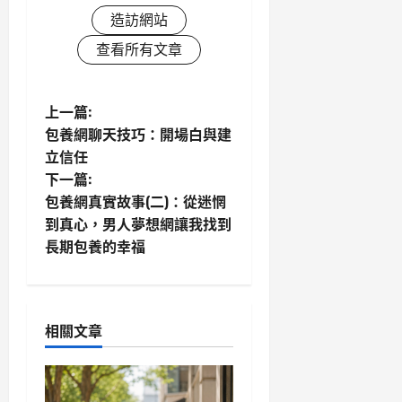
造訪網站
查看所有文章
P
上一篇:
包養網聊天技巧：開場白與建
o
立信任
下一篇:
s
包養網真實故事(二)：從迷惘
t
到真心，男人夢想網讓我找到
長期包養的幸福
n
a
相關文章
v
i