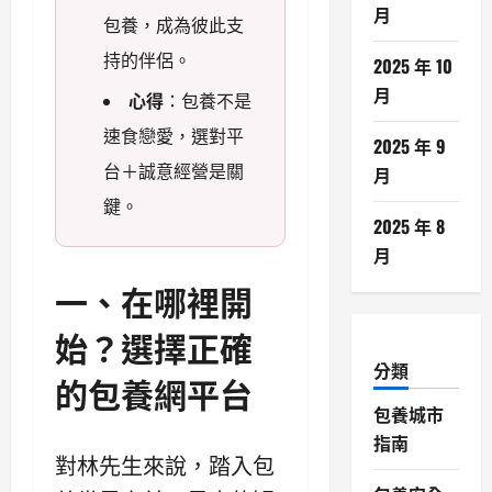
月
包養，成為彼此支
持的伴侶。
2025 年 10
月
心得
：包養不是
速食戀愛，選對平
2025 年 9
台＋誠意經營是關
月
鍵。
2025 年 8
月
一、在哪裡開
始？選擇正確
分類
的包養網平台
包養城市
指南
對林先生來說，踏入包