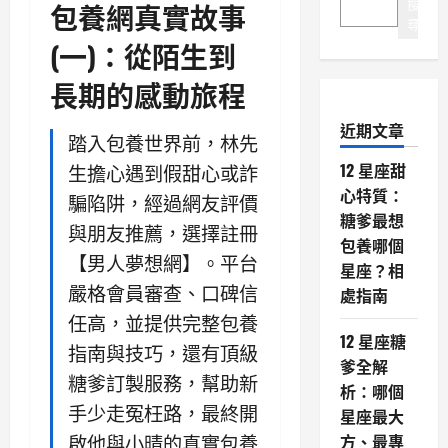
搜
包養網真實故事
尋
(一)：從陌生到
長期的感動旅程
近期文章
踏入包養世界前，林先
12 星座甜
生擔心遇到假甜心或詐
心特質：
騙陷阱，經過網友評價
糖爹最想
與朋友推薦，選擇註冊
包養哪個
【男人夢想網】。平台
星座？相
嚴格會員審查、口碑信
處指南
任高，並提供完整包養
12 星座糖
指南與技巧，還有頂級
爹全解
糖爹訂製服務，幫助新
析：哪個
手少走冤枉路，最終開
星座最大
方、最專
啟他與小晴的真實包養