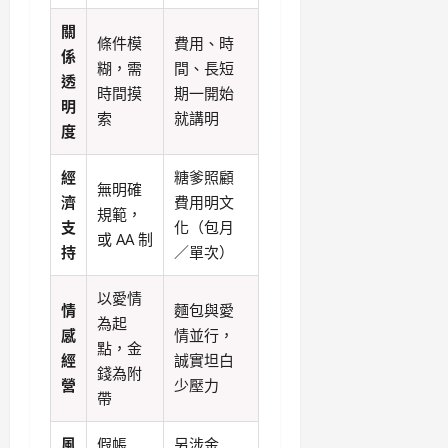
關
條件模
費用、時
係
糊，需
間、長短
透
時間摸
期一開始
明
索
就講明
度
經
糖爹照顧
無明確
濟
費用明文
規範，
支
化（包月
或 AA 制
持
／單次）
以愛情
情
麵包與愛
為起
感
情並行，
點，金
經
誠實坦白
錢為附
營
少壓力
帶
風
假帳
另涉金