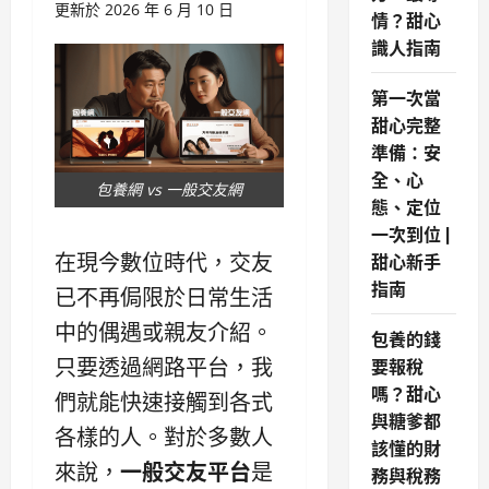
更新於 2026 年 6 月 10 日
情？甜心
識人指南
第一次當
甜心完整
準備：安
全、心
包養網 vs 一般交友網
態、定位
一次到位 |
甜心新手
在現今數位時代，交友
指南
已不再侷限於日常生活
中的偶遇或親友介紹。
包養的錢
要報稅
只要透過網路平台，我
嗎？甜心
們就能快速接觸到各式
與糖爹都
各樣的人。對於多數人
該懂的財
來說，
一般交友平台
是
務與稅務