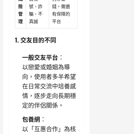
險
號、詐
錢，需選
管
騙、不
有保障的
理
真誠
平台
1. 交友目的不同
一般交友平台
：
以戀愛或婚姻為導
向，使用者多半希望
在日常交流中培養感
情，逐步走向長期穩
定的伴侶關係。
包養網
：
以「互惠合作」為核