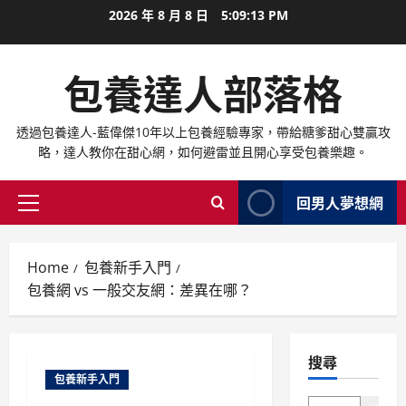
跳
2026 年 8 月 8 日
5:09:14 PM
至
內
包養達人部落格
容
透過包養達人-藍偉傑10年以上包養經驗專家，帶給糖爹甜心雙贏攻
略，達人教你在甜心網，如何避雷並且開心享受包養樂趣。
回男人夢想網
Primary
Menu
Home
包養新手入門
包養網 vs 一般交友網：差異在哪？
搜尋
包養新手入門