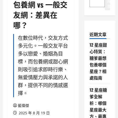
搜
包養網 vs 一般交
尋
友網：差異在
哪？
近期文章
在數位時代，交友方式
12 星座甜
多元化。一般交友平台
心特質：
多以戀愛、婚姻為目
糖爹最想
標，而包養網或甜心網
包養哪個
則吸引追求即時行樂、
星座？相
無愛情壓力與承諾的人
處指南
群，提供不同的情感選
12 星座糖
擇。
爹全解
析：哪個
藍偉傑
星座最大
2025 年 8 月 19 日
方、最專