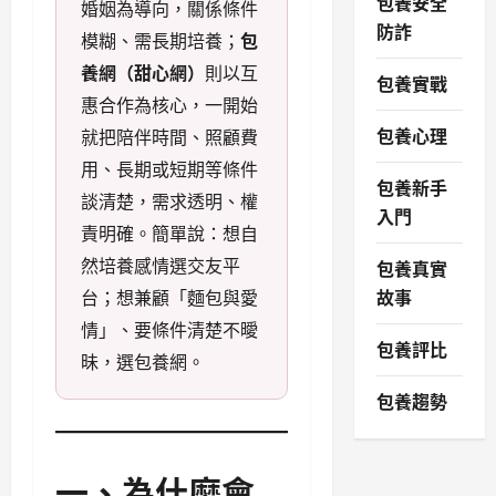
包養安全
婚姻為導向，關係條件
防詐
模糊、需長期培養；
包
養網（甜心網）
則以互
包養實戰
惠合作為核心，一開始
包養心理
就把陪伴時間、照顧費
用、長期或短期等條件
包養新手
談清楚，需求透明、權
入門
責明確。簡單說：想自
然培養感情選交友平
包養真實
故事
台；想兼顧「麵包與愛
情」、要條件清楚不曖
包養評比
昧，選包養網。
包養趨勢
一、為什麼會