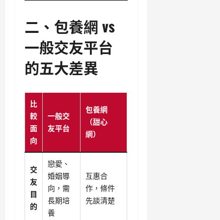
二、包養網 vs
一般交友平台
的五大差異
比
包養網
較
一般交
（甜心
面
友平台
網）
向
戀愛、
交
婚姻導
互惠合
友
向，需
作，條件
目
長期培
先談清楚
的
養