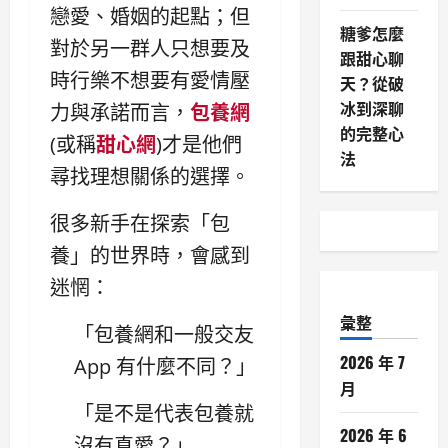
戀愛、婚姻的起點；但
糖爹怎麼
對於另一群人只想要及
跟甜心聊
時行樂不想要有愛情壓
天？從破
冰到深聊
力與承諾而言，
包養網
的完整心
(或稱
甜心網
)才是他們
法
尋找理想關係的選擇。
很多新手在探索「包
養」的世界時，會感到
迷惘：
彙整
「包養網和一般交友
2026 年 7
App 有什麼不同？」
月
「是不是代表包養就
2026 年 6
沒有真愛？」