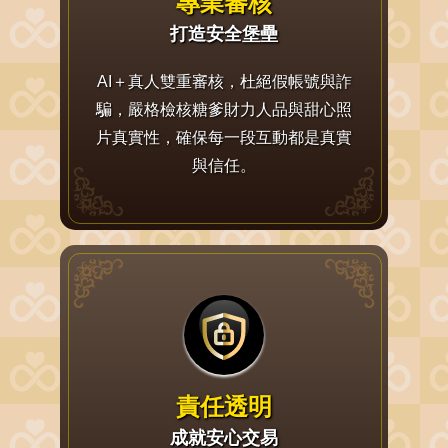
專業審核
打造安全堡壘
AI＋真人雙重審核，杜絕假帳號與詐
騙，嚴格檢核糖爹財力人品與甜心照
片真實性，確保每一段互動都是真實
與信任。
責任透明
成就安心交易