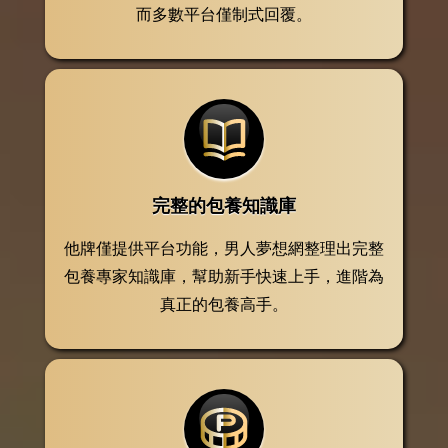
而多數平台僅制式回覆。
完整的
包養知識庫
他牌僅提供平台功能，男人夢想網整理出完整
包養專家知識庫，幫助新手快速上手，進階為
真正的包養高手。