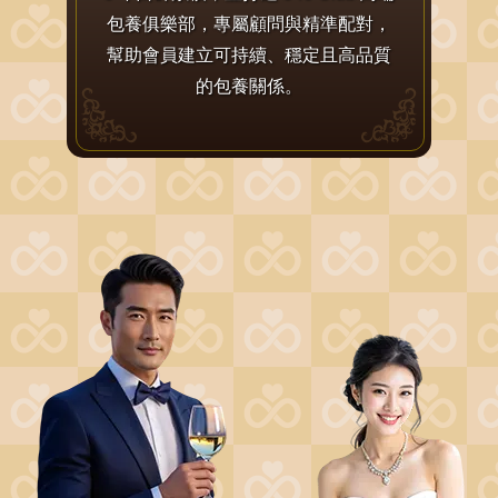
包養俱樂部，專屬顧問與精準配對，
幫助會員建立可持續、穩定且高品質
的包養關係。