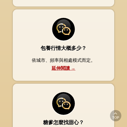
包養行情大概多少？
依城市、頻率與相處模式而定。
延伸閱讀 →
糖爹怎麼找甜心？