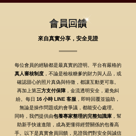
會員回饋
來自真實分享，安全見證
每位會員的經驗都是最真實的證明。平台有嚴格的
真人審核制度
，不論是檢核糖爹的財力與人品，或
確認甜心的照片真偽與特徵，都讓互動更可靠。
再加上第
三方支付保障
，金流透明安全，避免糾
紛。每日
16 小時 LINE 客服
，即時回覆並協助，
無論是操作問題或約會爭議，都能安心處理。
同時，我們提供由
包養專家整理的完整知識庫
，幫
助新手快速進階，成為更懂得經營關係的包養高
手。以下是真實會員回饋，見證我們對安全與誠信