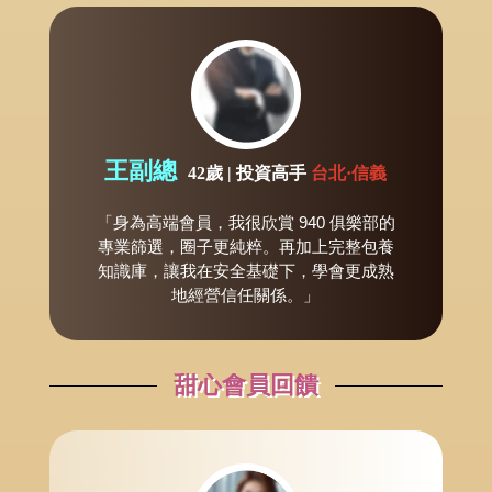
王副總
42歲 | 投資高手
台北·信義
「身為高端會員，我很欣賞 940 俱樂部的
專業篩選，圈子更純粹。再加上完整包養
知識庫，讓我在安全基礎下，學會更成熟
地經營信任關係。」
甜心會員回饋