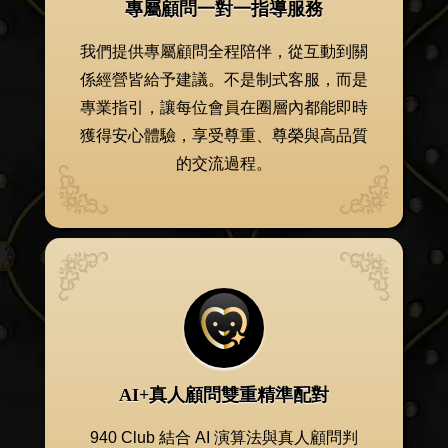
專屬顧問一對一指導服務
我們提供專屬顧問全程陪伴，從互動到關
係經營皆給予建議。不是制式客服，而是
專業指引，讓每位會員在圈層內都能即時
獲得安心體驗，享受尊重、尊榮與高品質
的交流過程。
AI+真人顧問雙重精準配對
940 Club 結合 AI 演算法與真人顧問判