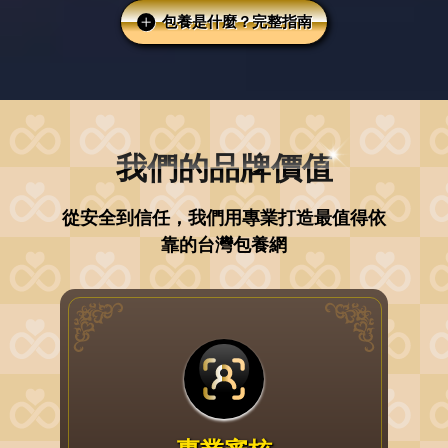
包養是什麼？完整指南
我們的品牌價值
從安全到信任，我們用專業打造最值得依
靠的台灣包養網