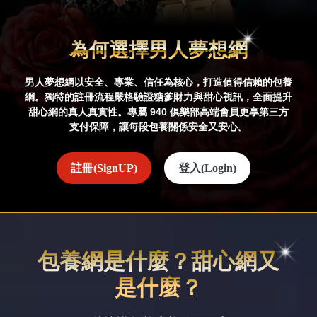
包養網是什麼？甜心網又
是什麼？