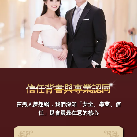
信任背書與專業認同
在男人夢想網，我們深知「安全、專業、信
任」是會員最在意的核心