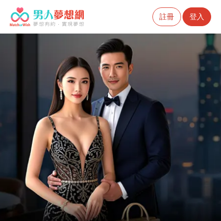
註冊
登入