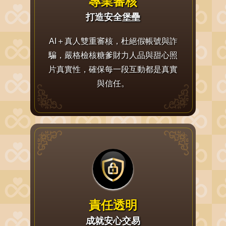
專業審核
打造安全堡壘
AI＋真人雙重審核，杜絕假帳號與詐
騙，嚴格檢核糖爹財力人品與甜心照
片真實性，確保每一段互動都是真實
與信任。
責任透明
成就安心交易