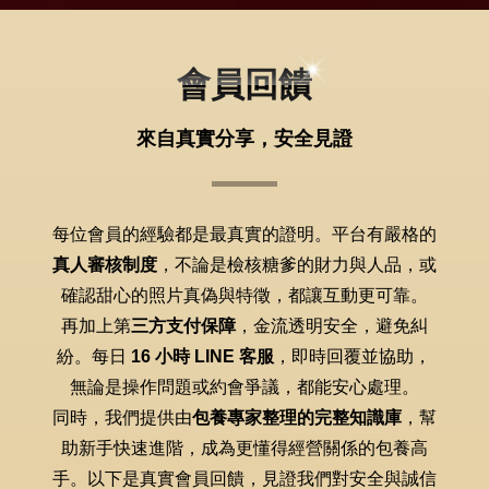
會員回饋
來自真實分享，安全見證
每位會員的經驗都是最真實的證明。平台有嚴格的
真人審核制度
，不論是檢核糖爹的財力與人品，或
確認甜心的照片真偽與特徵，都讓互動更可靠。
再加上第
三方支付保障
，金流透明安全，避免糾
紛。每日
16 小時 LINE 客服
，即時回覆並協助，
無論是操作問題或約會爭議，都能安心處理。
同時，我們提供由
包養專家整理的完整知識庫
，幫
助新手快速進階，成為更懂得經營關係的包養高
手。以下是真實會員回饋，見證我們對安全與誠信