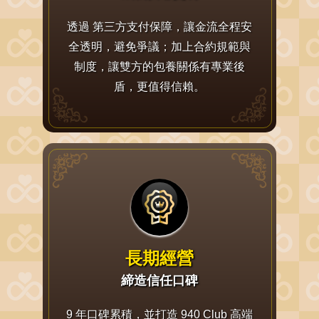
透過 第三方支付保障，讓金流全程安
全透明，避免爭議；加上合約規範與
制度，讓雙方的包養關係有專業後
盾，更值得信賴。
長期經營
締造信任口碑
9 年口碑累積，並打造 940 Club 高端