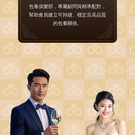
包養俱樂部，專屬顧問與精準配對，
幫助會員建立可持續、穩定且高品質
的包養關係。