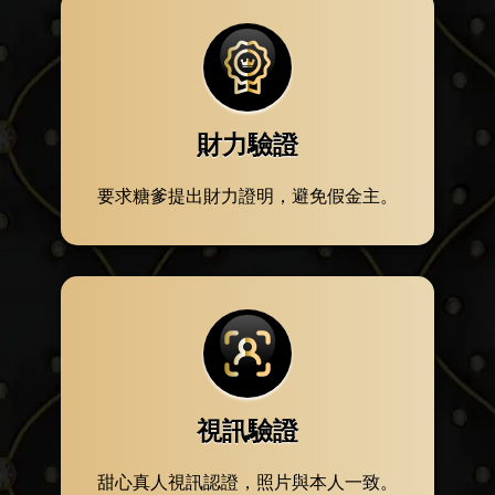
財力驗證
要求糖爹提出財力證明，避免假金主。
視訊驗證
甜心真人視訊認證，照片與本人一致。