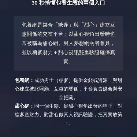
30 秒搞懂包養生態的兩個入口
包養網是媒合「糖爹」與「甜心」建立互
惠關係的交友平台；以甜心視角出發時也
常被稱為甜心網。男人夢想網兩者兼具，
並以糖爹財力＋甜心視訊雙重驗證確保真
實。
註冊(SignUP)
登入(Login)
包養網：
成功男士（糖爹）提供金錢或資源，與甜
心建立彼此照顧、互惠的關係，平台負責媒合與安
全把關。
甜心網：
同一個生態、從甜心視角出發的稱呼。對
糖爹查財力、對甜心做真人視訊驗證，把真實放第
一。