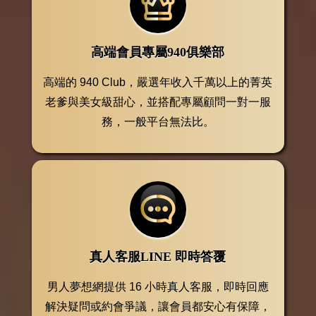
高端會員
專屬940俱樂部
高端的 940 Club，嚴選年收入千萬以上的菁英
老爹與美女級甜心，並搭配專屬顧問一對一服
務，一般平台無法比。
真人客服
LINE 即時答覆
男人夢想網提供 16 小時真人客服，即時回應
解決疑問或約會爭議，讓會員都安心有保障，