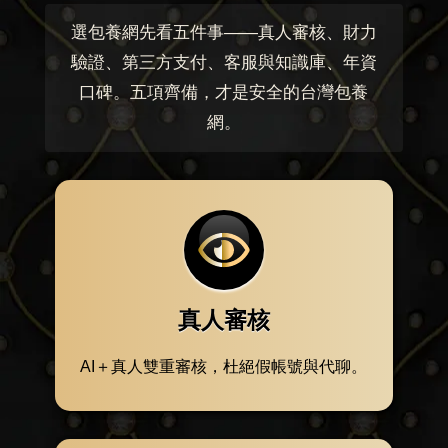
選包養網先看五件事——真人審核、財力
驗證、第三方支付、客服與知識庫、年資
口碑。五項齊備，才是安全的台灣包養
網。
真人審核
AI＋真人雙重審核，杜絕假帳號與代聊。