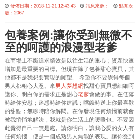
發佈日期：2018-11-21 12:43:43
訊息來源：
點閱次
數：2067
包養案例:讓你受到無微不
至的呵護的浪漫型老爹
在商場上不斷追求績效是以往生活的重心；資產快速
增加是最重要的目標。但現在除了包養甜心寶貝，其
他都不是我想要實現的願望。 希望你不要覺得每個
男人都粗心大意。來
男人夢想網
找甜心寶貝想細細呵
護你、明白你的需求正是甜心
老爹
會做的事。在低落
時給你安慰；迷惑時給你建議；嘴饞時送上你最喜歡
的甜點；無聊時陪你解悶。在你發現任何煩惱前就會
被我悄悄地解決，我就是你生活上的暖暖包。不要因
此覺得自己一無是處。請你明白，讓我心愛的女人有
任何煩惱，便是一個成熟男人無能的表現。讓你受到