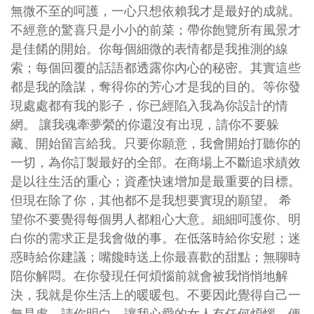
無微不至的呵護，一心只想依賴我才是最好的成就。
不經意的驚喜只是小小的前菜；帶你飽覽所有風景才
是佳餚的開始。你每個細微的表情都是我推測的線
索；每個回覆的話語都透露你內心的秘密。其實這些
都是我的陰謀，奪得你的芳心才是我的目的。等你發
現處處都有我的影子，你已經陷入我為你設計的情
網。 讓我魂牽夢縈的你還沒有出現，請你不要躲
藏、開始留言給我。只要你願意，我會開始打聽你的
一切，為你訂製最好的全部。在商場上不斷追求績效
是以往生活的重心；資產快速增加是最重要的目標。
但現在除了你，其他都不是我想要實現的願望。 希
望你不要覺得每個男人都粗心大意。細細呵護你、明
白你的需求正是我會做的事。在低落時給你安慰；迷
惑時給你建議；嘴饞時送上你最喜歡的甜點；無聊時
陪你解悶。在你發現任何煩惱前就會被我悄悄地解
決，我就是你生活上的暖暖包。不要因此覺得自己一