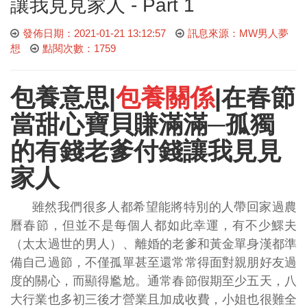
讓我見見家人 - Part 1
發佈日期：2021-01-21 13:12:57
訊息來源：MW男人夢
想
點閱次數：1759
包養意思|
包養關係
|在春節
當甜心寶貝賺滿滿─孤獨
的有錢老爹付錢讓我見見
家人
雖然我們很多人都希望能將特別的人帶回家過農
曆春節，但並不是每個人都如此幸運，有不少鰥夫
（太太過世的男人）、離婚的老爹和黃金單身漢都準
備自己過節，不僅孤單甚至還常常得面對親朋好友過
度的關心，而顯得尷尬。通常春節假期至少五天，八
大行業也多初三後才營業且加成收費，小姐也很難全