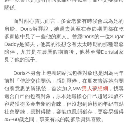
關係。
而對甜心寶貝而言，多金老爹有時候會成為她的
肩膀。Doris解釋說，她過去甚至在春節期間都在乾
爹家族中見了一些他的家人。曾經Doris的一位Sugar
Daddy是鰥夫，他真的很想念有太太時期的那種溫馨
陪伴，尤其是在農曆假期前後，他甚至帶Doris回家
見了他的孫子。
Doris本身會上包養網站找包養對象也是因為兩年
前對「傳統交往關係」感到厭倦，在朋友告訴她有關
包養意思的資訊後，首次加入MW
男人夢想網
，找尋
適合自己的包養對象，原本她還擔心自己超過30歲不
容易獲得多金老爹的青睞，但沒想到這樣的年紀有點
社會歷練，應對得體，容貌也風韻猶存，更容易獲得
45~60歲之間，事業有成的乾爹欣賞與喜歡。