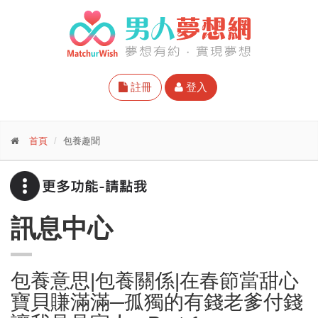
註冊
登入
首頁
包養趣聞
訊息中心
包養意思|包養關係|在春節當甜心
寶貝賺滿滿─孤獨的有錢老爹付錢