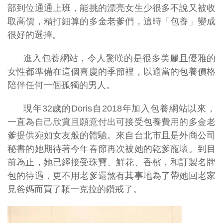
部到位通通上班，能挑的漂亮女生少很多不說又被收
取高價，精打細算的多金老爹們，這時「包養」變成
很好的選擇。
進入包養網站，令人驚嘆的是很多美麗且優雅的
女性都準備在這個喜慶的季節裡，以適當的包養價格
陪伴任何一個孤獨的男人。
現年32歲的Doris自2018年加入包養網站以來，
一直為自己欣賞且願意付出可接受包養費用的多金老
爹提供宛如女友般的體驗。來自台北市且是外商公司
秘書的她期待著今年春節再次被她的乾爹寵壞。到目
前為止，她已經接受珠寶、鮮花、香檳，和訂製名牌
包的待遇，更不用老爹還煞有其事地為了帶她回老家
見爸媽而買了顆一克拉的鑽戒了。