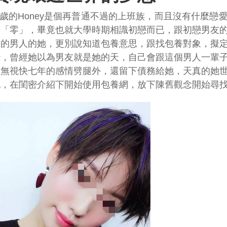
9歲的Honey是個再普通不過的上班族，而且沒有什麼
於「零」，畢竟也就大學時期相識初戀而已，跟初戀男友
別的男人的她，更別說知道包養意思，跟找包養對象，擬
妙，曾經她以為男友就是她的天，自己會跟這個男人一輩
但無視快七年的感情劈腿外，還留下債務給她，天真的她
她，在閨密介紹下開始使用包養網，放下陳舊觀念開始尋