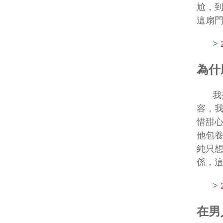
尬，
這扇
>
為什
我
容，
惜甜
他包
純只
係，
>
在男