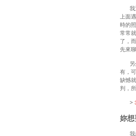
我
上面
時的
常常
了，
先來
另
有，
缺憾
判，
>
妳想
我