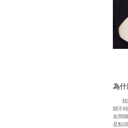
為什
我
聞不
友間
是點