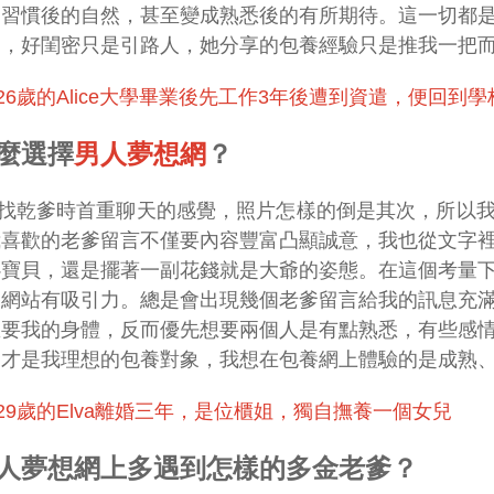
到習慣後的自然，甚至變成熟悉後的有所期待。這一切都
門，好閨密只是引路人，她分享的包養經驗只是推我一把
26歲的Alice大學畢業後先工作3年後遭到資遣，便回到
麼選擇
男人夢想網
？
找乾爹時首重聊天的感覺，照片怎樣的倒是其次，所以
我喜歡的老爹留言不僅要內容豐富凸顯誠意，我也從文字
心寶貝，還是擺著一副花錢就是大爺的姿態。在這個考量
養網站有吸引力。總是會出現幾個老爹留言給我的訊息充
想要我的身體，反而優先想要兩個人是有點熟悉，有些感
這才是我理想的包養對象，我想在包養網上體驗的是成熟
29歲的Elva離婚三年，
是位櫃姐
，獨自撫養一個女兒
人夢想網上多遇到怎樣的多金老爹？