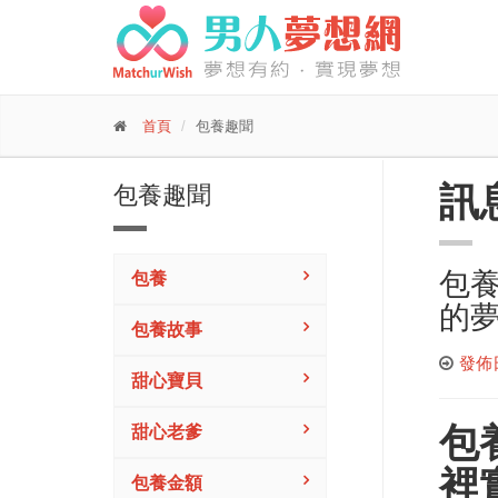
首頁
包養趣聞
訊
包養趣聞
包養
包養
的
包養故事
發佈日期
甜心寶貝
包
甜心老爹
裡
包養金額