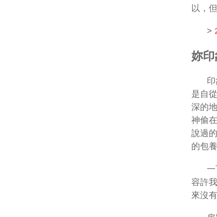
以，但
>
妳印
印
是自
深的地
神偷
說過
的包
一
容許
來沒