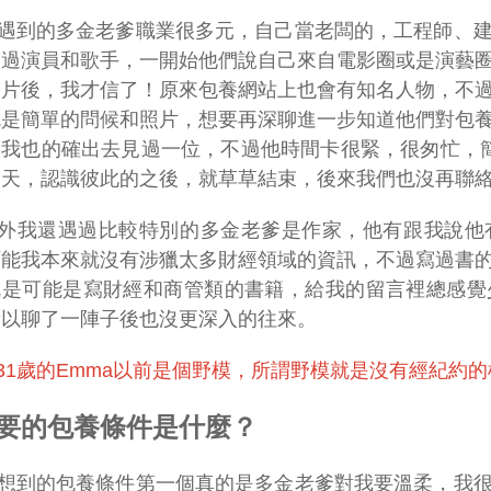
遇到的多金老爹職業很多元，自己當老闆的，工程師、
遇過演員和歌手，一開始他們說自己來自電影圈或是演藝
照片後，我才信了！原來包養網站上也會有知名人物，不
就是簡單的問候和照片，想要再深聊進一步知道他們對包
而我也的確出去見過一位，不過他時間卡很緊，很匆忙，
聊天，認識彼此的之後，就草草結束，後來我們也沒再聯
外我還遇過比較特別的多金老爹是作家，他有跟我說他
可能我本來就沒有涉獵太多財經領域的資訊，不過寫過書
就是可能是寫財經和商管類的書籍，給我的留言裡總感覺
所以聊了一陣子後也沒更深入的往來。
31歲的Emma以前是個野模，所謂野模就是沒有經紀約
要的包養條件是什麼？
想到的包養條件第一個真的是多金老爹對我要溫柔，我