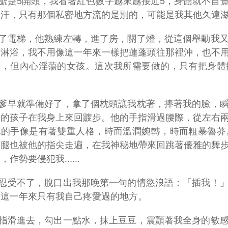
號是5開頭，我看著紅色數字越來越接近5，身體就不自
了汗，只有那個私密地方流的是別的，可能是我其他久違
了電梯，他熟練左轉，進了房，關了燈，從這個舉動我
的淋浴，我不用像這一年來一樣把蓮蓬頭往那裡沖，也不
巧，但內心淫蕩的女孩。這次我所需要做的，只有把身體
爹早就準備好了，拿了個枕頭讓我枕著，捧著我的臉，
皮的孩子在我身上來回踱步。他的手指滑過腰際，從左右
他的手像是有著雙重人格，時而溫潤婉轉，時而粗暴魯莽
大腿也被他的指尖走遍，在我神秘地帶來回跳著優雅的舞
作勢要侵犯我......
忍受不了，脫口出我那晚第一句的情慾浪語：「插我！
去這一年來只有我自己疼愛過的地方。
指滑進去，勾出一點水，抹上豆豆，震顫著我全身的敏