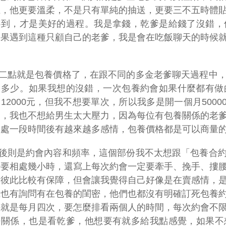
上，他更要溫柔，不是只有單純的抽送，更要三不五時體
心到，才是美好的過程。我是拿錢，乾爹是給錢了沒錯，
如果遇到這種只顧自己的老爹，我是會在吃飯聊天的時候
二點就是包養價格了，在跟不同的多金老爹聊天過程中
多少。如果我想的沒錯，一次包養約會如果什麼都有做的話，
12000元，但我不想要單次，所以我多是開一個月5000
月，我也不想給男生太大壓力，因為每位有包養關係的老
相處一段時間後有越來越多感情，包養價格都是可以商量
後則是約會內容和頻率，這個部份我不太想跟「包養合
少要相處幾小時，還寫上每次約會一定要牽手、挽手、摟
對彼此比較有保障，但會讓我覺得自己好像是在賣感情，
我也有詢問有在包養的閨密，他們也都沒有明確訂死包養
法就是每月四次，要怎麼排看兩個人的時間，每次約會不
密關係，也是看乾爹，他想要有就多給我點感覺，如果不