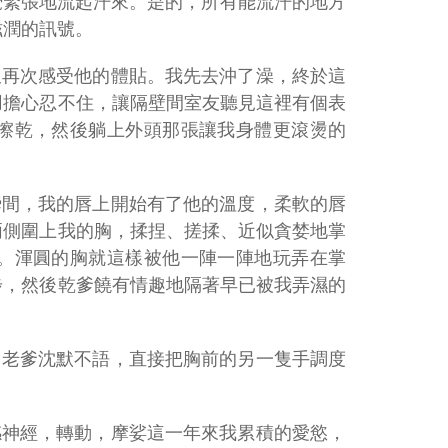
覺緊張地流起汗來。是的，所有能流汗的地方
滋潤的訊號。
又再次感受他的體貼。我先去沖了澡，終於這
用擔心忍不住，讓隔壁間室友聽見這裡有個表
擦乾，然後躺上外頭那張讓我身體更滾燙的
瞬間，我的唇上開始有了他的溫度，柔軟的唇
兩側圍上我的胸，揉捏、搓揉、近似貪婪地掌
。渾圓的胸就這樣被他一陣一陣地玩弄在掌
步，然後乾爹饒有情趣地隔著早已被我弄濕的
」老爹沈默不語，直接把胸前的另一隻手調度
感神經，轉動，摩娑這一年來我累積的愛慾，