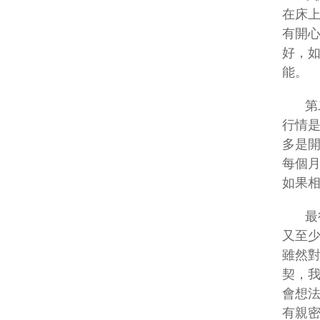
在床
有開
好，
能。
第
行情是
多是開
每個
如果
最
又至
雖然
契，
會想
有親