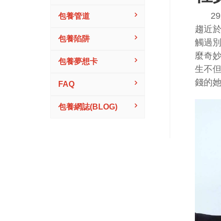
2
包養管道
趨近
包養陷阱
觸過
麼奇
包養夢想卡
生不
錢的
FAQ
包養網誌(BLOG)