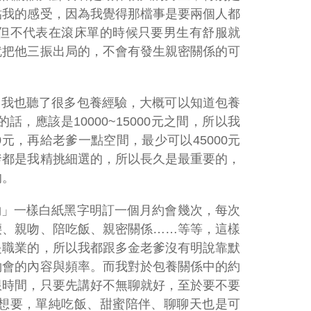
貼我的感受，因為我覺得那檔事是要兩個人都
但不代表在滾床單的時候只要男生有舒服就
就把他三振出局的，不會有發生親密關係的可
，我也聽了很多包養經驗，大概可以知道包養
應該是10000~15000元之間，所以我
0元，再給老爹一點空間，最少可以45000元
爹都是我精挑細選的，所以長久是最重要的，
的。
約」一樣白紙黑字明訂一個月約會幾次，每次
腰、親吻、陪吃飯、親密關係……等等，這樣
是職業的，所以我都跟多金老爹沒有明說靠默
約會的內容與頻率。而我對於包養關係中的約
限時間，只要先講好不無聊就好，至於要不要
想要，單純吃飯、甜蜜陪伴、聊聊天也是可