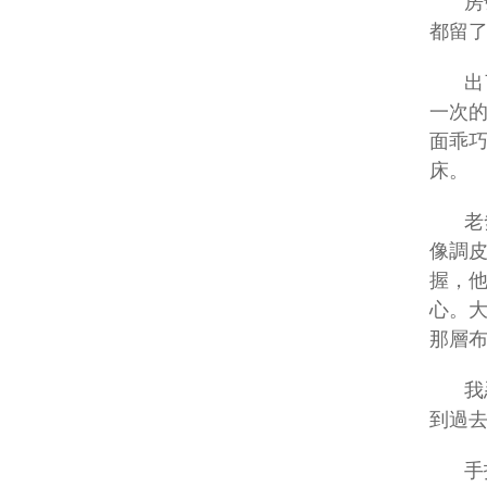
房
都留
出
一次
面乖
床。
老
像調
握，
心。
那層布，
我
到過
手