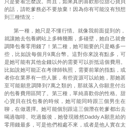
只是要看怎麼說。而且，如果真的喜歡那位甜心寶貝
的話，請乾爹務必不要放棄！因為你有可能沒有預想
到三種情況：
第一種，她只是不懂行情。就像我前面提到的，
就讓她去包養網站上多轉幾圈，多碰壁，她自己就會
調降包養零用錢了！第二種，她可能要的只是略多一
些，比如說每個月9萬台幣。這對你來說有點多，可
是她可能有其他金錢以外的需要可以折抵這個費用。
比如說她可能正在考律師執照，需要前輩的指點，或
者你在業界有一些人脈，有些資源可以給她，那她甚
至可能願意調降到7萬之類的，那就落入你願意付出
的包養費用區間了。第三種，單純喜歡你的性格。甜
心寶貝在找包養的時候，她可能同時跟三個男生在
聊，在做選擇。她可能個別跟這三個潛在乾爹都出去
喝過咖啡、吃過飯後，她發現雖然Daddy A願意給的
零用錢最多，可是他們相處不來，或者是他人實在太