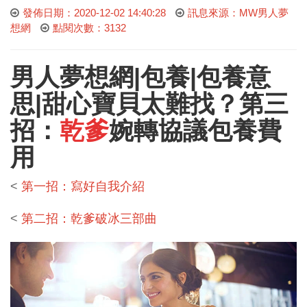
發佈日期：2020-12-02 14:40:28
訊息來源：MW男人夢
想網
點閱次數：3132
男人夢想網
|包養|包養意
思|甜心寶貝太難找？第三
招：
乾爹
婉轉協議包養費
用
<
第一招：寫好自我介紹
<
第二招：乾爹破冰三部曲