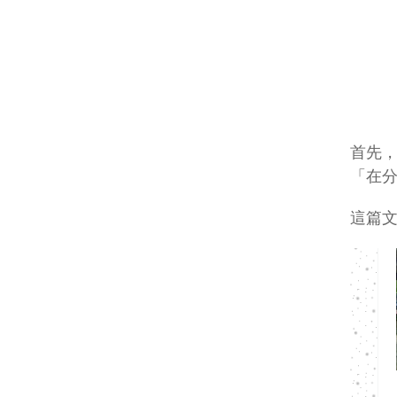
首先
「在
這篇