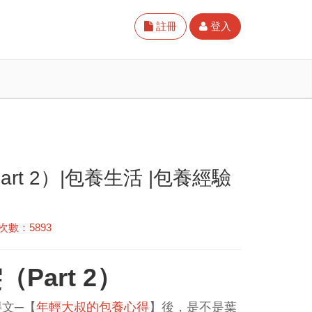
註冊
登入
t 2）|包養生活 |包養經驗
次數：5893
Part 2）
文─【
年輕大叔的包養心得
】後，是不是葉