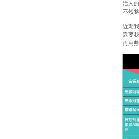
活人
不然整
近期
還要
再用數