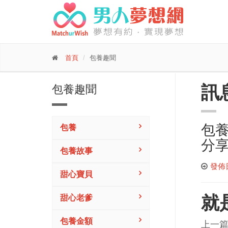
首頁
包養趣聞
訊
包養趣聞
包​
包養
分
包養故事
發佈日期
甜心寶貝
就
甜心老爹
包養金額
上一