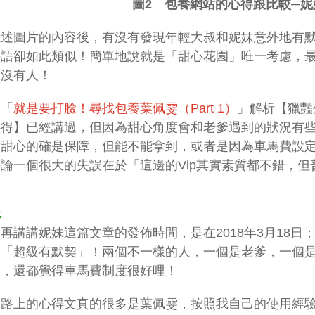
圖2 包養網站的心得跟比較─妮
上述圖片的內容後，有沒有發現年輕大叔和妮妹意外地有
語卻如此類似！簡單地說就是「甜心花園」唯一考慮，最悠久的
是沒有人！
篇「
就是要打臉！尋找包養葉佩雯（Part 1）
」解析【獵豔
心得】已經講過，但因為甜心角度會和老爹遇到的狀況有
對甜心的確是保障，但能不能拿到，或者是因為車馬費設
論一個很大的失誤在於「這邊的Vip其實素質都不錯，
多
再講講妮妹這篇文章的發佈時間，是在2018年3月18日；
有「超級有默契」！兩個不一樣的人，一個是老爹，一個
樣，還都覺得車馬費制度很好哩！
網路上的心得文真的很多是葉佩雯，按照我自己的使用經