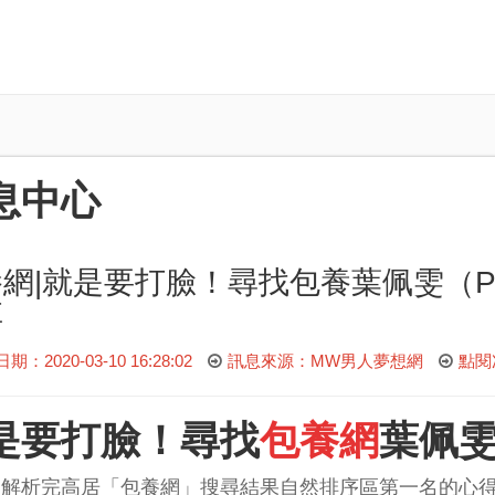
息中心
養網|就是要打臉！尋找包養葉佩雯（Par
享
：2020-03-10 16:28:02
訊息來源：MW男人夢想網
點閱
是要打臉！尋找
包養網
葉佩雯（
篇解析完高居「包養網」搜尋結果自然排序區第一名的心得