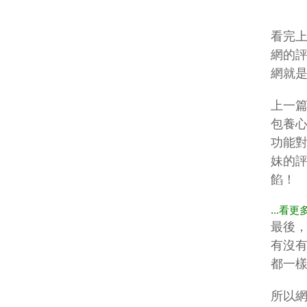
看完
網的評
網就
上一
包養
功能
妹的評
餡！
...看更
最後，
有沒
都一
所以