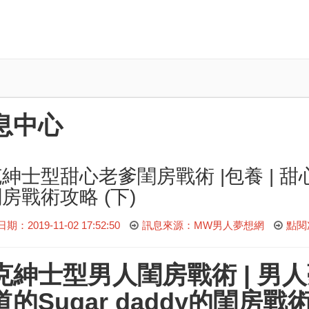
息中心
紳士型甜心老爹閨房戰術 |包養 | 甜心寶
房戰術攻略 (下)
：2019-11-02 17:52:50
訊息來源：MW男人夢想網
點閱
克
紳士型男人閨房戰術
|
男人
的Sugar daddy的閨房戰術