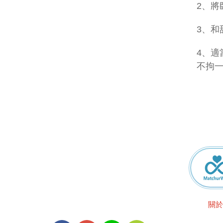
2、將
3、和
4、適
不拘
關於