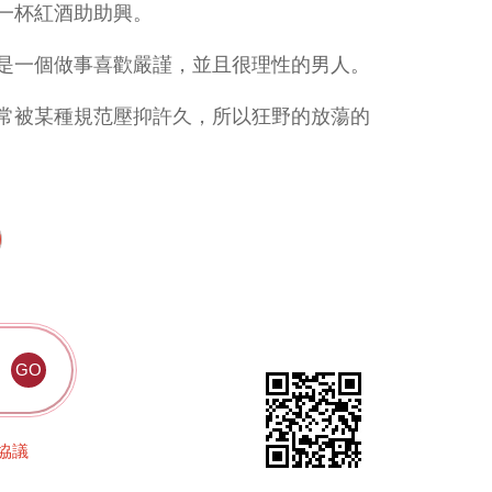
一杯紅酒助助興。
是一個做事喜歡嚴謹，並且很理性的男人。
常被某種規范壓抑許久，所以狂野的放蕩的
協議