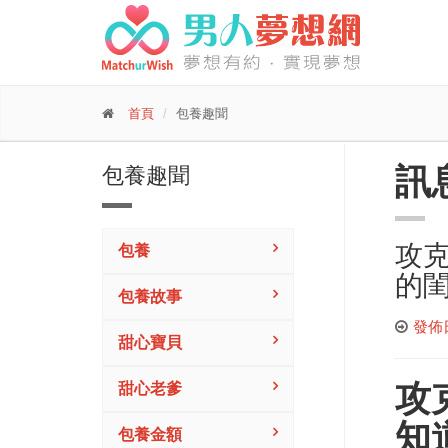
首頁
包養趣聞
訊
包養趣聞
攻克
包養
的閨
包養故事
發佈日期
甜心寶貝
攻
甜心老爹
知道
包養金額